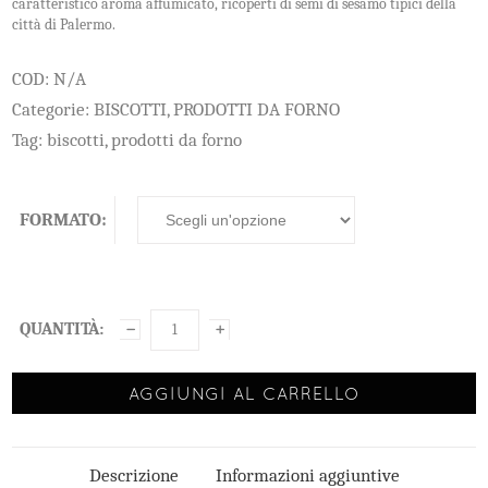
caratteristico aroma affumicato, ricoperti di semi di sesamo tipici della
città di Palermo.
COD:
N/A
Categorie:
BISCOTTI
,
PRODOTTI DA FORNO
Tag:
biscotti
,
prodotti da forno
FORMATO:
AGGIUNGI AL CARRELLO
Descrizione
Informazioni aggiuntive