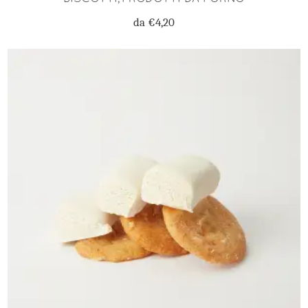
da
€
4,20
SCEGLI