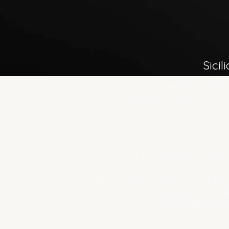
Sicil
La pasticceria Bonadonna nasce 
settembre 1977 in Sicilia, nel cuor
Pale
I Fratelli Bonado
Decisero di far diventare realtà quel
fin ad allora era una grande passione
realizzazione di bisco