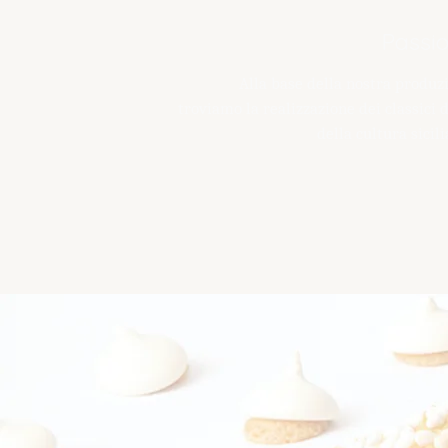
Passi
Alla base della nostra produz
troviamo la realizzazione dei classici d
della cultura sicili