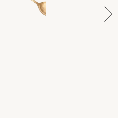
Artigianale
La base della nostra produzione
è la realizzazione dei classici dolci
della cultura siciliana.