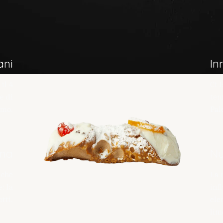
iani
In
il 4
Ci 
e di
tem
rmo.
Pal
nna
Nu
 che
La 
: la
inf
tti.
ele
lim