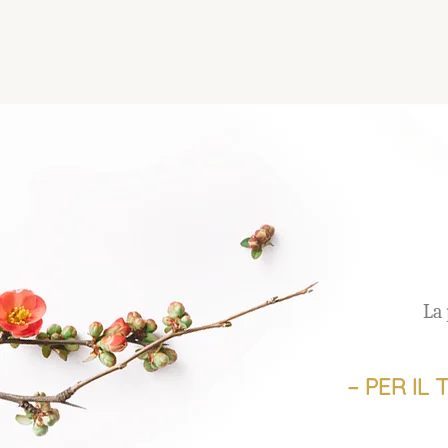
La 
– PER IL