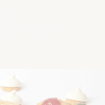
adizione
i la pasticceria Bonadonna mantiene
passione e lo stesso impegno di
pre.