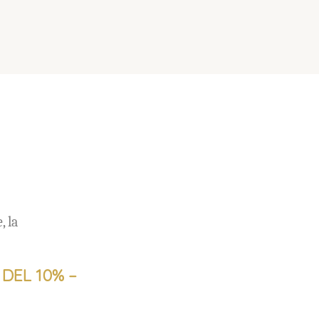
a
, la
DEL 10% –