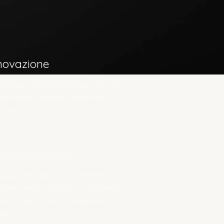
novazione
Ispiriamo a tecniche e gusti che nel
po si sono radicati nella città di
ermo.
ove Produzioni
nuova produzione risente delle
luenze arabe, orientali e l’utilizzo di
menti tipici come il pistacchio e il
one.