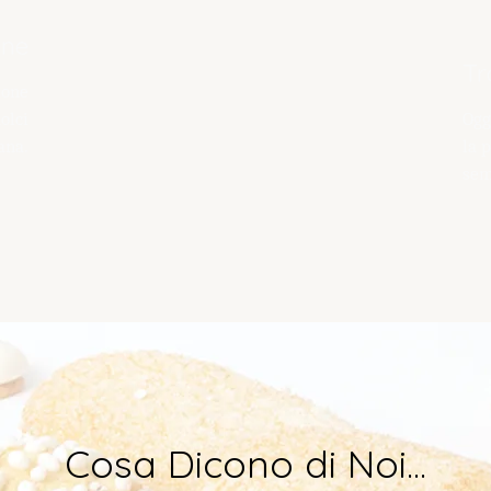
one
Tr
ione
olci
Ogg
ana.
la 
sem
Cosa Dicono di Noi...